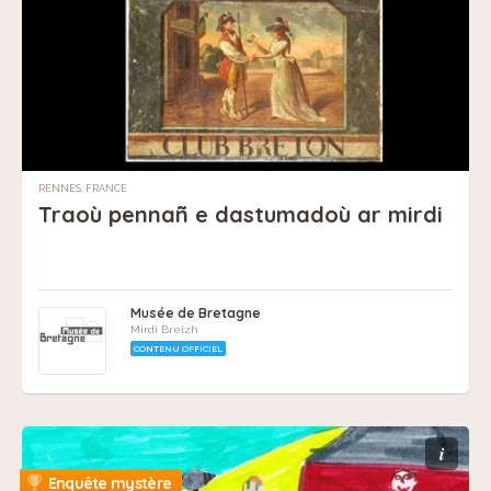
RENNES, FRANCE
Traoù pennañ e dastumadoù ar mirdi
Musée de Bretagne
Mirdi Breizh
CONTENU OFFICIEL
i
Enquête mystère