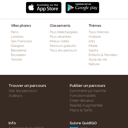
Villes phares
Classements
Thèmes
Paris
Plus téléchargées
Tous thèmes
Londres
Plus récentes
Histoire
San Francisco
Mieux notés
Arts
Glasgow
Parcours gratuits
Mode
Barcelone
Tous les parcours
Sports
Bruxelles
Enfants & Familles
Toronto
Style de vie
Nature
Trouver un parcours
Publier un parcours
Voir les parcours
Comment ça marche
Auteurs
Fonctionnalités
Créer des jeux
Réalité Augmentée
Plans & Tarifs
Info
Suivre GuidiGO