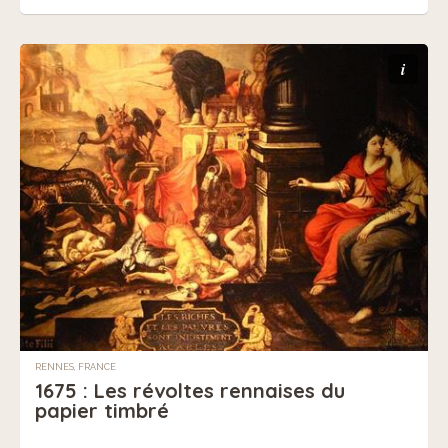
i
RENNES, FRANCE
1675 : Les révoltes rennaises du
papier timbré