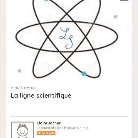
RENNES, FRANCE
La ligne scientifique
ClaireBocher
Enseignante de Physique-Chimie
ENSEIGNANT