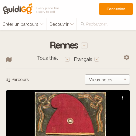
Every place has
Connexion
a story to tell
Créer un parcours
Découvrir
Rechercher…
Rennes
Tous thèmes
Français
13
Parcours
i