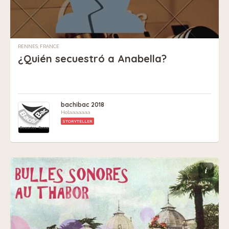
RENNES, FRANCE
¿Quién secuestró a Anabella?
bachibac 2018
Holaaaaaaa
STORYTELLER
i