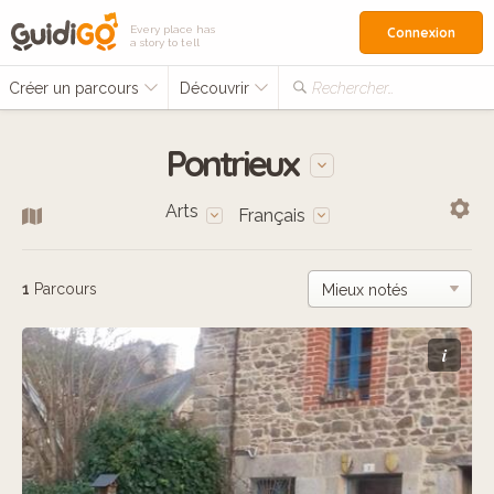
Every place has
Connexion
a story to tell
Créer un parcours
Découvrir
Rechercher…
Pontrieux
Arts
Français
1
Parcours
i