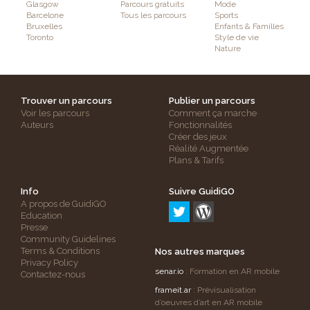
Glasgow
Parcours gratuits
Mode
Barcelone
Tous les parcours
Sports
Bruxelles
Enfants & Familles
Toronto
Style de vie
Nature
Trouver un parcours
Publier un parcours
Voir les parcours
Comment ça marche
Auteurs
Fonctionnalités
Créer des jeux
Réalité Augmentée
Plans & Tarifs
Info
Suivre GuidiGO
A propos de GuidiGO
Education
Presse
Community Guidelines
Terms & Conditions
Nos autres marques
Privacy Policy
senar.io
: Formation en AR mobile
Contactez-nous
frameit.ar
: Prévisualisation
d’oeuvres d’art en AR mobile