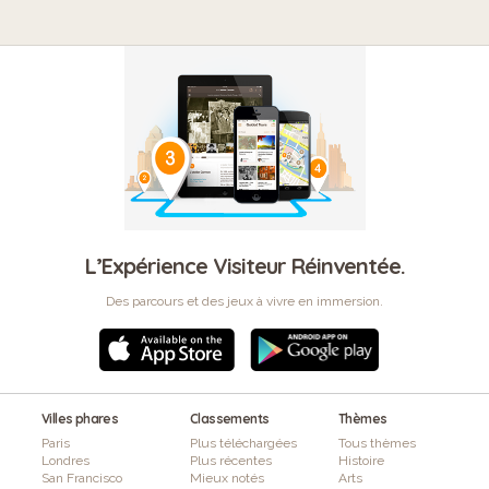
L’Expérience Visiteur Réinventée.
Des parcours et des jeux à vivre en immersion.
Villes phares
Classements
Thèmes
Paris
Plus téléchargées
Tous thèmes
Londres
Plus récentes
Histoire
San Francisco
Mieux notés
Arts