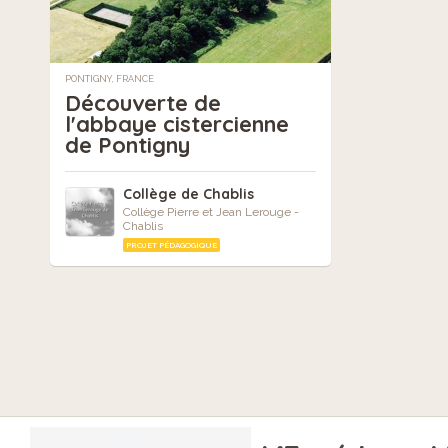
PONTIGNY, FRANCE
Découverte de
l'abbaye cistercienne
de Pontigny
Collège de Chablis
Collège Pierre et Jean Lerouge -
Chablis
PROJET PÉDAGOGIQUE