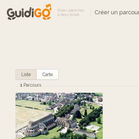
Every place has
Créer un parcou
a story to tell
Liste
Carte
1
Parcours