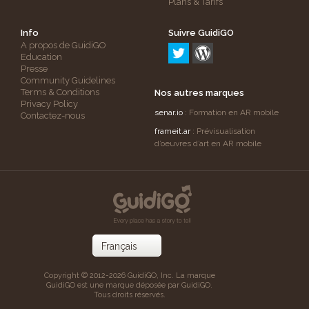
Plans & Tarifs
Info
Suivre GuidiGO
A propos de GuidiGO
Education
Presse
Community Guidelines
Terms & Conditions
Nos autres marques
Privacy Policy
senar.io
: Formation en AR mobile
Contactez-nous
frameit.ar
: Prévisualisation
d’oeuvres d’art en AR mobile
Copyright © 2012-2026 GuidiGO, Inc. La marque
GuidiGO est une marque déposée par GuidiGO.
Tous droits réservés.