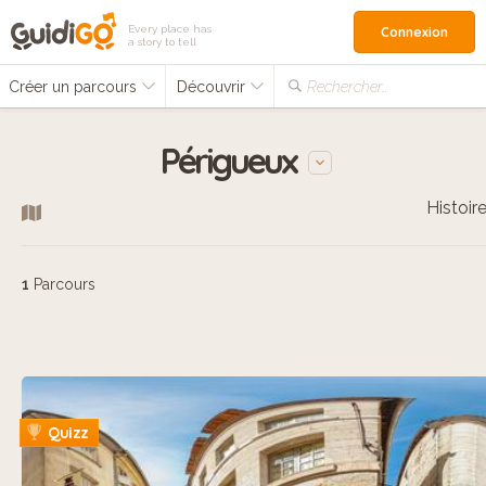
Every place has
Connexion
a story to tell
Créer un parcours
Découvrir
Rechercher…
Périgueux
Histoir
1
Parcours
Quizz