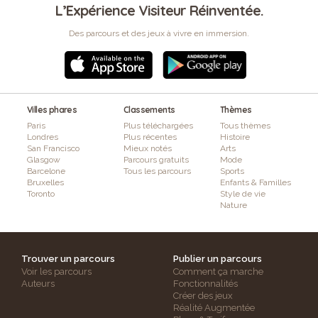
L’Expérience Visiteur Réinventée.
Des parcours et des jeux à vivre en immersion.
Villes phares
Classements
Thèmes
Paris
Plus téléchargées
Tous thèmes
Londres
Plus récentes
Histoire
San Francisco
Mieux notés
Arts
Glasgow
Parcours gratuits
Mode
Barcelone
Tous les parcours
Sports
Bruxelles
Enfants & Familles
Toronto
Style de vie
Nature
Trouver un parcours
Publier un parcours
Voir les parcours
Comment ça marche
Auteurs
Fonctionnalités
Créer des jeux
Réalité Augmentée