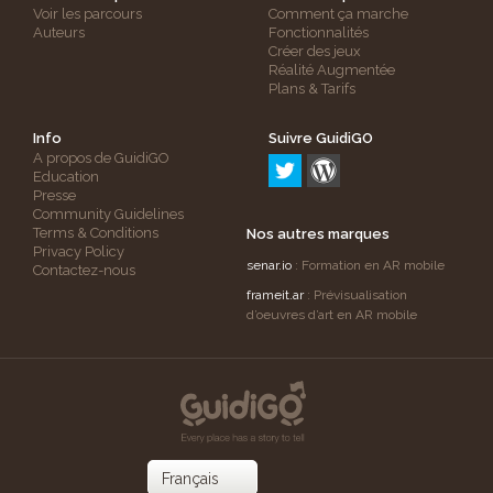
Voir les parcours
Comment ça marche
Auteurs
Fonctionnalités
Créer des jeux
Réalité Augmentée
Plans & Tarifs
Info
Suivre GuidiGO
A propos de GuidiGO
Education
Presse
Community Guidelines
Terms & Conditions
Nos autres marques
Privacy Policy
senar.io
: Formation en AR mobile
Contactez-nous
frameit.ar
: Prévisualisation
d’oeuvres d’art en AR mobile