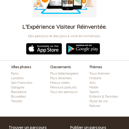
L’Expérience Visiteur Réinventée.
Des parcours et des jeux à vivre en immersion.
Villes phares
Classements
Thèmes
Paris
Plus téléchargées
Tous thèmes
Londres
Plus récentes
Histoire
San Francisco
Mieux notés
Arts
Glasgow
Parcours gratuits
Mode
Barcelone
Tous les parcours
Sports
Bruxelles
Enfants & Familles
Toronto
Style de vie
Nature
Trouver un parcours
Publier un parcours