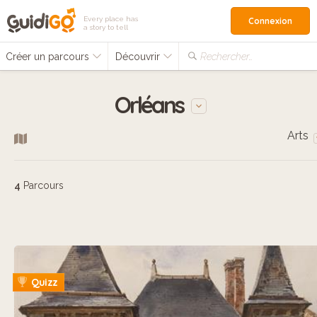
Every place has
Connexion
a story to tell
Créer un parcours
Découvrir
Rechercher…
Orléans
Arts
4
Parcours
Quizz