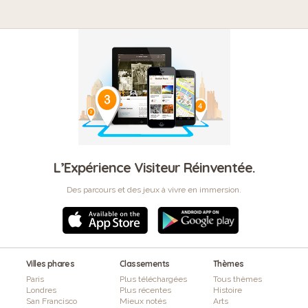
L’Expérience Visiteur Réinventée.
Des parcours et des jeux à vivre en immersion.
Villes phares
Classements
Thèmes
Paris
Plus téléchargées
Tous thèmes
Londres
Plus récentes
Histoire
San Francisco
Mieux notés
Arts