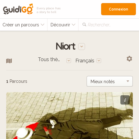
Every place has
Connexion
a story to tell
Créer un parcours
Découvrir
Rechercher…
Niort
Tous thèmes
Français
1
Parcours
i