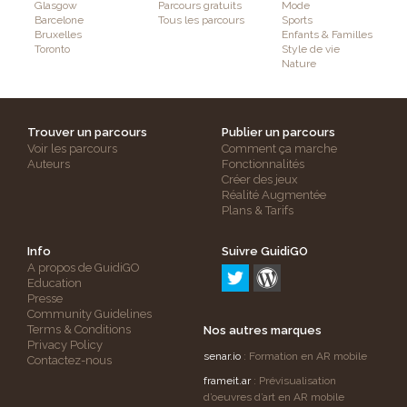
Glasgow
Parcours gratuits
Mode
Barcelone
Tous les parcours
Sports
Bruxelles
Enfants & Familles
Toronto
Style de vie
Nature
Trouver un parcours
Publier un parcours
Voir les parcours
Comment ça marche
Auteurs
Fonctionnalités
Créer des jeux
Réalité Augmentée
Plans & Tarifs
Info
Suivre GuidiGO
A propos de GuidiGO
Education
Presse
Community Guidelines
Terms & Conditions
Nos autres marques
Privacy Policy
senar.io
: Formation en AR mobile
Contactez-nous
frameit.ar
: Prévisualisation
d’oeuvres d’art en AR mobile