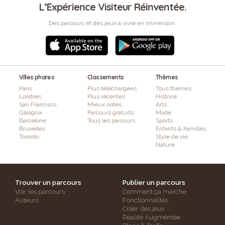
L’Expérience Visiteur Réinventée.
Des parcours et des jeux à vivre en immersion.
Villes phares
Classements
Thèmes
Paris
Plus téléchargées
Tous thèmes
Londres
Plus récentes
Histoire
San Francisco
Mieux notés
Arts
Glasgow
Parcours gratuits
Mode
Barcelone
Tous les parcours
Sports
Bruxelles
Enfants & Familles
Toronto
Style de vie
Nature
Trouver un parcours
Publier un parcours
Voir les parcours
Comment ça marche
Auteurs
Fonctionnalités
Créer des jeux
Réalité Augmentée