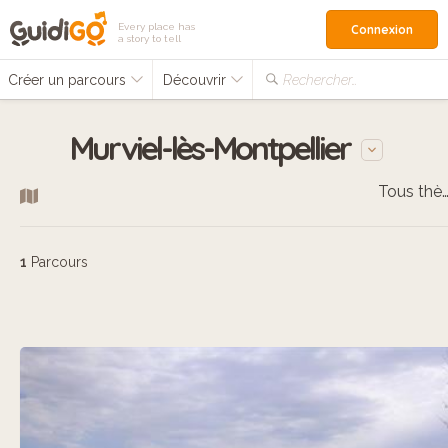
Every place has
Connexion
a story to tell
Créer un parcours
Découvrir
Rechercher…
Murviel-lès-Montpellier
Tous thèm
1
Parcours