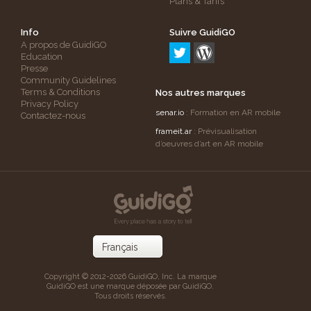
Plans & Tarifs
Info
Suivre GuidiGO
A propos de GuidiGO
Education
Presse
Community Guidelines
Terms & Conditions
Nos autres marques
Privacy Policy
senar.io
: Formation en AR mobile
Contactez-nous
frameit.ar
: Prévisualisation
d’oeuvres d’art en AR mobile
Copyright © 2012-2026 GuidiGO, Inc. La marque
GuidiGO est une marque déposée par GuidiGO.
Tous droits réservés.