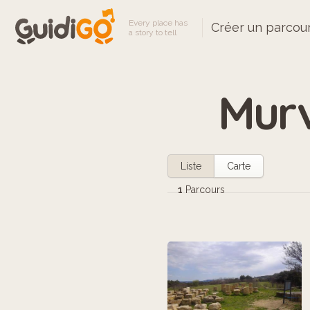
Every place has
Créer un parcou
a story to tell
Murv
Liste
Carte
1
Parcours