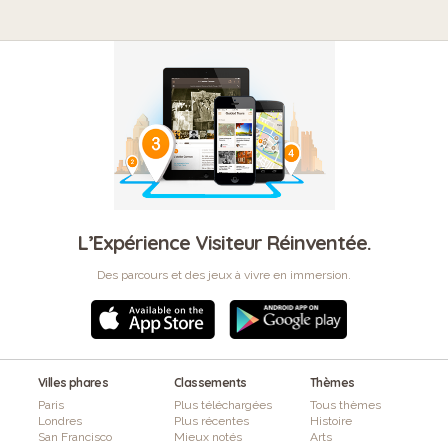
L’Expérience Visiteur Réinventée.
Des parcours et des jeux à vivre en immersion.
Villes phares
Classements
Thèmes
Paris
Plus téléchargées
Tous thèmes
Londres
Plus récentes
Histoire
San Francisco
Mieux notés
Arts