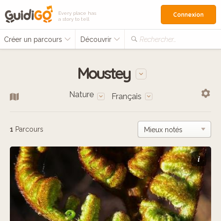
Every place has
Connexion
a story to tell
Créer un parcours
Découvrir
Rechercher…
Moustey
Nature
Français
1
Parcours
i