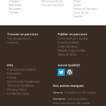
Glasgow
Parcours gratuits
Mode
Barcelone
Tous les parcours
Sports
Bruxelles
Enfants & Familles
Toronto
Style de vie
Nature
Trouver un parcours
Publier un parcours
Voir les parcours
Comment ça marche
Auteurs
Fonctionnalités
Créer des jeux
Réalité Augmentée
Plans & Tarifs
Info
Suivre GuidiGO
A propos de GuidiGO
Education
Presse
Community Guidelines
Terms & Conditions
Nos autres marques
Privacy Policy
senar.io
: Formation en AR mobile
Contactez-nous
frameit.ar
: Prévisualisation
d’oeuvres d’art en AR mobile