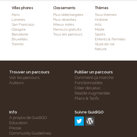
Villes phares
Classements
Thèmes
Paris
Plus téléchargées
Tous thèmes
Londres
Plus récentes
Histoire
San Francisco
Mieux notés
Arts
Glasgow
Parcours gratuits
Mode
Barcelone
Tous les parcours
Sports
Bruxelles
Enfants & Familles
Toronto
Style de vie
Nature
Trouver un parcours
Publier un parcours
Voir les parcours
Comment ça marche
Auteurs
Fonctionnalités
Créer des jeux
Réalité Augmentée
Plans & Tarifs
Info
Suivre GuidiGO
A propos de GuidiGO
Education
Presse
Community Guidelines