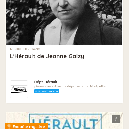
MONTPELLIER, FRANCE
L'Hérault de Jeanne Galzy
Dépt. Hérault
pierresvives - domaine départemental Montpellier
CONTENU OFFICIEL
i
Enquête mystère