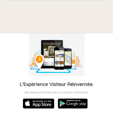
L’Expérience Visiteur Réinventée.
Des parcours et des jeux à vivre en immersion.