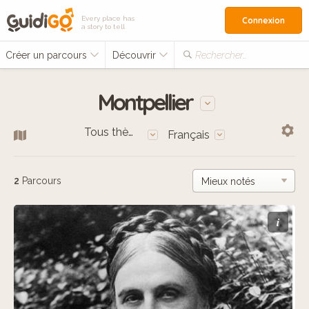
Every place has
Connexion
a story to tell
Créer un parcours
Découvrir
Rechercher…
Montpellier
Tous thèmes
Français
2
Parcours
i