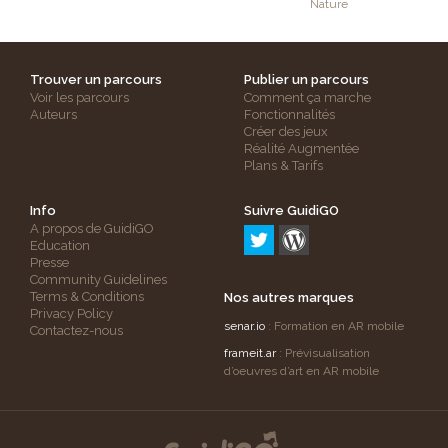
Nature
Trouver un parcours
Publier un parcours
Voir les parcours
Comment ça marche
Auteurs
Fonctionnalités
Créer des jeux
Réalité Augmentée
Plans & Tarifs
Info
Suivre GuidiGO
A propos de GuidiGO
Education
Presse
Community Guidelines
Terms & Conditions
Nos autres marques
Privacy Policy
senar.io
: Formation en AR mobile
Contactez-nous
frameit.ar
: Prévisualisation
d’oeuvres d’art en AR mobile