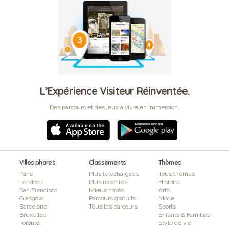
L’Expérience Visiteur Réinventée.
Des parcours et des jeux à vivre en immersion.
Villes phares
Classements
Thèmes
Paris
Plus téléchargées
Tous thèmes
Londres
Plus récentes
Histoire
San Francisco
Mieux notés
Arts
Glasgow
Parcours gratuits
Mode
Barcelone
Tous les parcours
Sports
Bruxelles
Enfants & Familles
Toronto
Style de vie