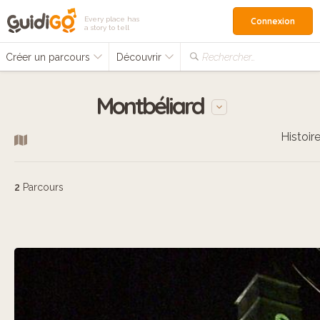
Every place has
Connexion
a story to tell
Créer un parcours
Découvrir
Rechercher…
Montbéliard
Histoir
2
Parcours