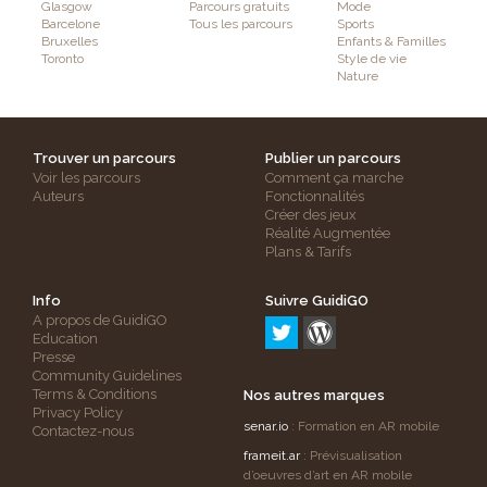
Glasgow
Parcours gratuits
Mode
Barcelone
Tous les parcours
Sports
Bruxelles
Enfants & Familles
Toronto
Style de vie
Nature
Trouver un parcours
Publier un parcours
Voir les parcours
Comment ça marche
Auteurs
Fonctionnalités
Créer des jeux
Réalité Augmentée
Plans & Tarifs
Info
Suivre GuidiGO
A propos de GuidiGO
Education
Presse
Community Guidelines
Terms & Conditions
Nos autres marques
Privacy Policy
senar.io
: Formation en AR mobile
Contactez-nous
frameit.ar
: Prévisualisation
d’oeuvres d’art en AR mobile