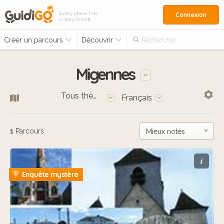
Every place has
Connexion
a story to tell
Créer un parcours
Découvrir
Rechercher…
Migennes
Tous thèmes
Français
1
Parcours
i
Enquête mystère