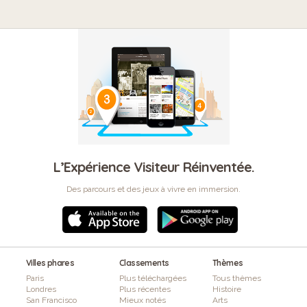
L’Expérience Visiteur Réinventée.
Des parcours et des jeux à vivre en immersion.
Villes phares
Classements
Thèmes
Paris
Plus téléchargées
Tous thèmes
Londres
Plus récentes
Histoire
San Francisco
Mieux notés
Arts