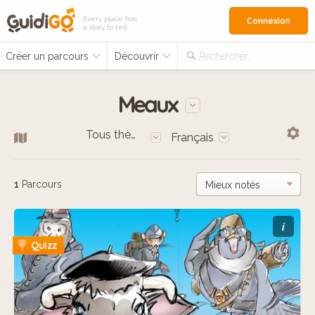
Every place has
Connexion
a story to tell
Créer un parcours
Découvrir
Rechercher…
Meaux
Tous thèmes
Français
1
Parcours
i
Quizz