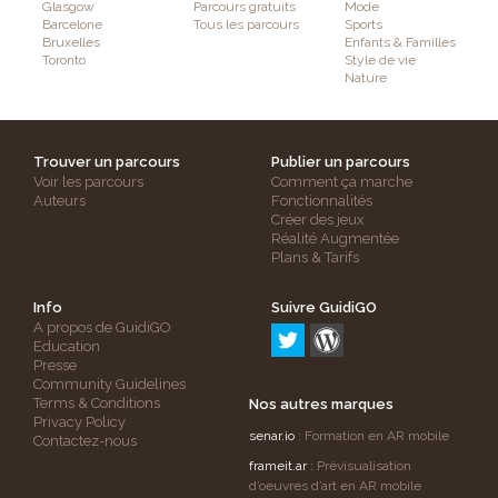
Glasgow
Parcours gratuits
Mode
Barcelone
Tous les parcours
Sports
Bruxelles
Enfants & Familles
Toronto
Style de vie
Nature
Trouver un parcours
Publier un parcours
Voir les parcours
Comment ça marche
Auteurs
Fonctionnalités
Créer des jeux
Réalité Augmentée
Plans & Tarifs
Info
Suivre GuidiGO
A propos de GuidiGO
Education
Presse
Community Guidelines
Terms & Conditions
Nos autres marques
Privacy Policy
senar.io
: Formation en AR mobile
Contactez-nous
frameit.ar
: Prévisualisation
d’oeuvres d’art en AR mobile