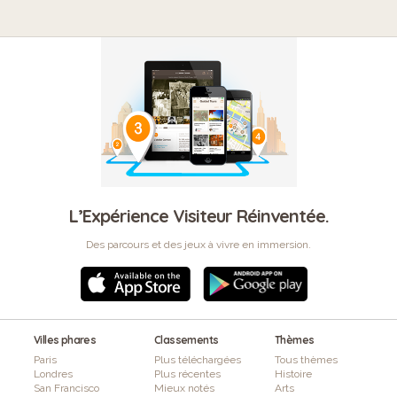
L’Expérience Visiteur Réinventée.
Des parcours et des jeux à vivre en immersion.
Villes phares
Classements
Thèmes
Paris
Plus téléchargées
Tous thèmes
Londres
Plus récentes
Histoire
San Francisco
Mieux notés
Arts