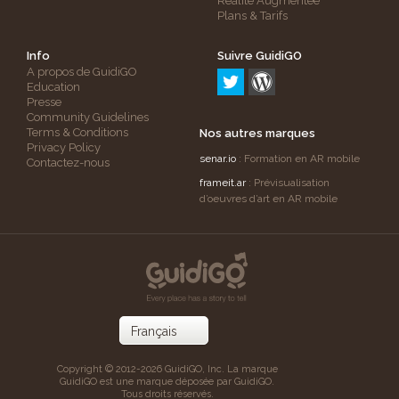
Réalité Augmentée
Plans & Tarifs
Info
Suivre GuidiGO
A propos de GuidiGO
Education
Presse
Community Guidelines
Terms & Conditions
Nos autres marques
Privacy Policy
senar.io
: Formation en AR mobile
Contactez-nous
frameit.ar
: Prévisualisation
d’oeuvres d’art en AR mobile
Copyright © 2012-2026 GuidiGO, Inc. La marque
GuidiGO est une marque déposée par GuidiGO.
Tous droits réservés.