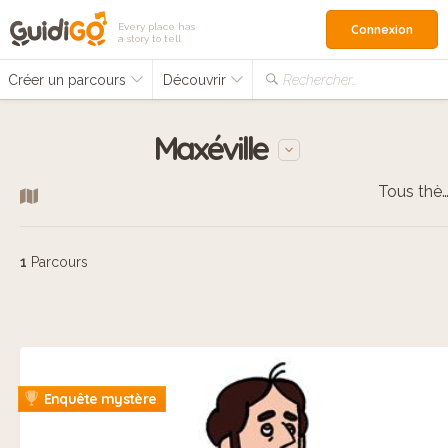
Every place has
Connexion
a story to tell
Créer un parcours
Découvrir
Rechercher…
Maxéville
Tous thèm
1
Parcours
Enquête mystère