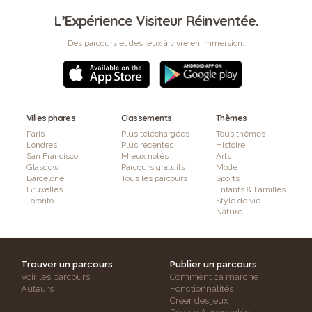
L’Expérience Visiteur Réinventée.
Des parcours et des jeux à vivre en immersion.
Villes phares
Classements
Thèmes
Paris
Plus téléchargées
Tous thèmes
Londres
Plus récentes
Histoire
San Francisco
Mieux notés
Arts
Glasgow
Parcours gratuits
Mode
Barcelone
Tous les parcours
Sports
Bruxelles
Enfants & Familles
Toronto
Style de vie
Nature
Trouver un parcours
Publier un parcours
Voir les parcours
Comment ça marche
Auteurs
Fonctionnalités
Créer des jeux