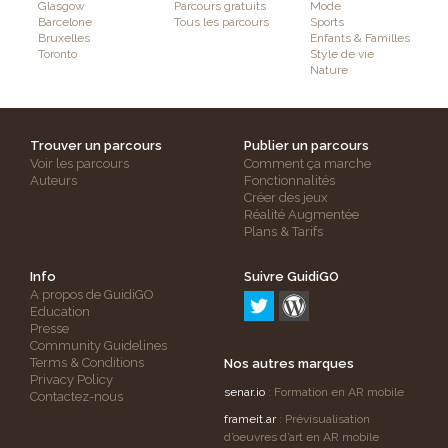
Glasgow
Parcours gratuits
Mode
Barcelone
Tous les parcours
Sports
Bruxelles
Enfants & Familles
Toronto
Style de vie
Nature
Trouver un parcours
Publier un parcours
Voir les parcours
Comment ça marche
Auteurs
Fonctionnalités
Créer des jeux
Réalité Augmentée
Plans & Tarifs
Info
Suivre GuidiGO
A propos de GuidiGO
Education
Presse
Community Guidelines
Terms & Conditions
Nos autres marques
Privacy Policy
senar.io
: Formation en AR mobile
Contactez-nous
frameit.ar
: Prévisualisation
d’oeuvres d’art en AR mobile