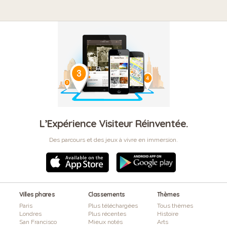
L’Expérience Visiteur Réinventée.
Des parcours et des jeux à vivre en immersion.
Villes phares
Classements
Thèmes
Paris
Plus téléchargées
Tous thèmes
Londres
Plus récentes
Histoire
San Francisco
Mieux notés
Arts