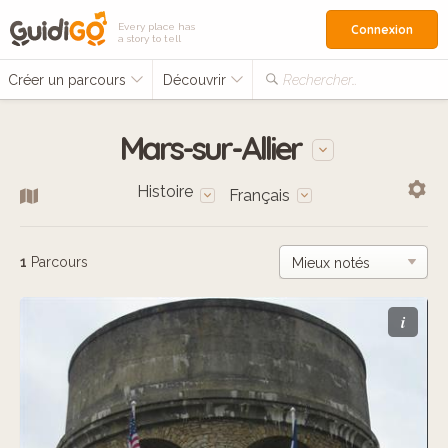
Every place has
Connexion
a story to tell
Créer un parcours
Découvrir
Rechercher…
Mars-sur-Allier
Histoire
Français
1
Parcours
i