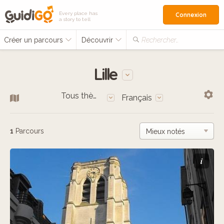
Every place has
Connexion
a story to tell
Créer un parcours
Découvrir
Rechercher…
Lille
Tous thèmes
Français
1
Parcours
i