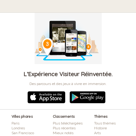
L’Expérience Visiteur Réinventée.
Des parcours et des jeux à vivre en immersion.
Villes phares
Classements
Thèmes
Paris
Plus téléchargées
Tous thèmes
Londres
Plus récentes
Histoire
San Francisco
Mieux notés
Arts