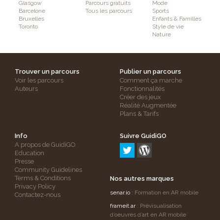
Glasgow
Parcours gratuits
Mode
Barcelone
Tous les parcours
Sports
Bruxelles
Enfants & Familles
Toronto
Style de vie
Nature
Trouver un parcours
Publier un parcours
Voir les parcours
Comment ça marche
Auteurs
Fonctionnalités
Créer des jeux
Réalité Augmentée
Plans & Tarifs
Info
Suivre GuidiGO
A propos de GuidiGO
Education
Presse
Community Guidelines
Terms & Conditions
Nos autres marques
Privacy Policy
senar.io
: Formation en AR mobile
Contactez-nous
frameit.ar
: Prévisualisation
d’oeuvres d’art en AR mobile