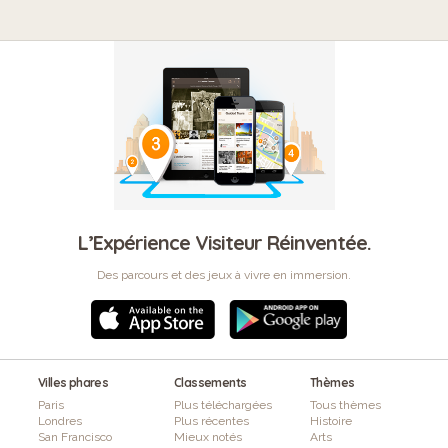
L’Expérience Visiteur Réinventée.
Des parcours et des jeux à vivre en immersion.
Villes phares
Classements
Thèmes
Paris
Plus téléchargées
Tous thèmes
Londres
Plus récentes
Histoire
San Francisco
Mieux notés
Arts