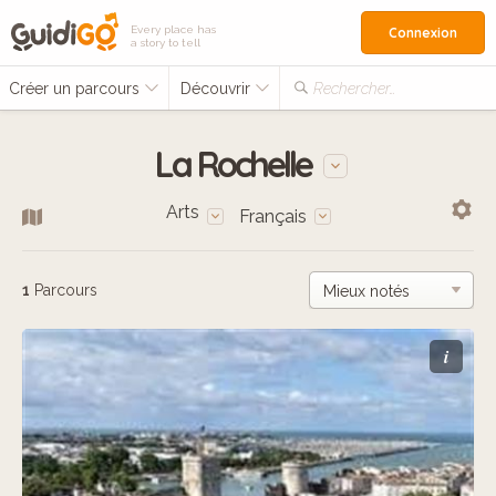
Every place has
Connexion
a story to tell
Créer un parcours
Découvrir
Rechercher…
La Rochelle
Arts
Français
1
Parcours
i