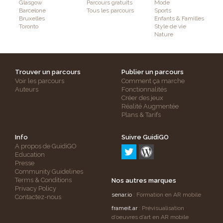
Glasgow
Parcours gratuits
Mode
Barcelone
Tous les parcours
Sports
Bruxelles
Enfants & Familles
Toronto
Style de vie
Nature
Trouver un parcours
Publier un parcours
Voir les parcours
Comment ça marche
Auteurs
Fonctionnalités
Créer des jeux
Réalité Augmentée
Plans & Tarifs
Info
Suivre GuidiGO
A propos de GuidiGO
Education
Presse
Community Guidelines
Terms & Conditions
Nos autres marques
Privacy Policy
senar.io
: Formation en AR mobile
Contactez-nous
frameit.ar
: Prévisualisation
d’oeuvres d’art en AR mobile