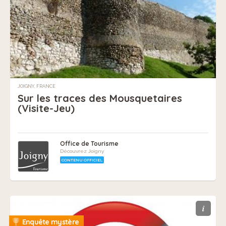
JOIGNY, FRANCE
Sur les traces des Mousquetaires
(Visite-Jeu)
Office de Tourisme
Découvrez Joigny
CONTENU OFFICIEL
i
Enquête mystère