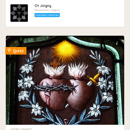
Ot Joigny
Découvrez Joigny
CONTENU OFFICIEL
i
Quizz
JOIGNY, FRANCE