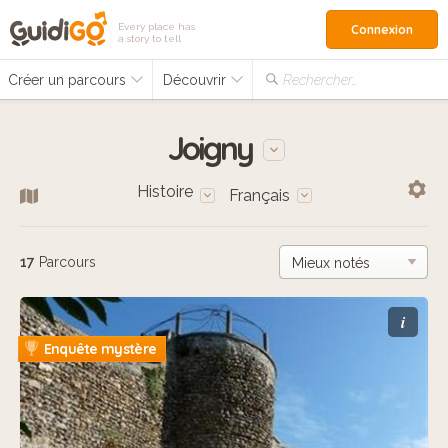
Every place has
Connexion
a story to tell
Créer un parcours
Découvrir
Rechercher…
Joigny
Histoire
Français
17
Parcours
i
Enquête mystère