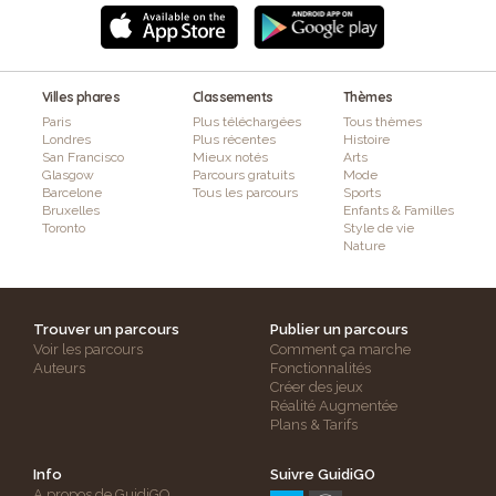
Villes phares
Classements
Thèmes
Paris
Plus téléchargées
Tous thèmes
Londres
Plus récentes
Histoire
San Francisco
Mieux notés
Arts
Glasgow
Parcours gratuits
Mode
Barcelone
Tous les parcours
Sports
Bruxelles
Enfants & Familles
Toronto
Style de vie
Nature
Trouver un parcours
Publier un parcours
Voir les parcours
Comment ça marche
Auteurs
Fonctionnalités
Créer des jeux
Réalité Augmentée
Plans & Tarifs
Info
Suivre GuidiGO
A propos de GuidiGO