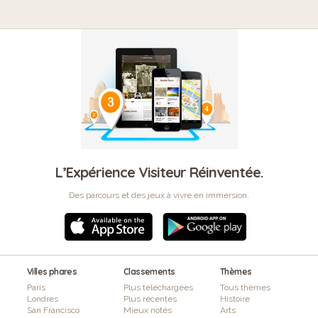
L’Expérience Visiteur Réinventée.
Des parcours et des jeux à vivre en immersion.
Villes phares
Classements
Thèmes
Paris
Plus téléchargées
Tous thèmes
Londres
Plus récentes
Histoire
San Francisco
Mieux notés
Arts