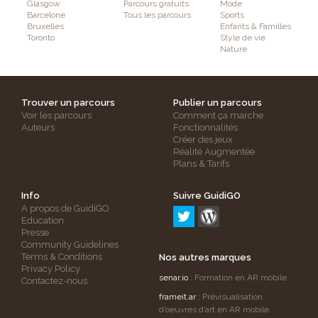
Glasgow
Parcours gratuits
Mode
Barcelone
Tous les parcours
Sports
Bruxelles
Enfants & Familles
Toronto
Style de vie
Nature
Trouver un parcours
Publier un parcours
Voir les parcours
Comment ça marche
Auteurs
Fonctionnalités
Créer des jeux
Réalité Augmentée
Plans & Tarifs
Info
Suivre GuidiGO
A propos de GuidiGO
Education
Presse
Community Guidelines
Terms & Conditions
Nos autres marques
Privacy Policy
senar.io
: Formation en AR mobile
Contactez-nous
frameit.ar
: Prévisualisation
d’oeuvres d’art en AR mobile