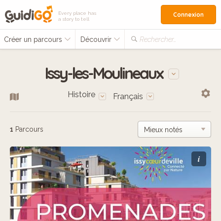
Every place has
Connexion
a story to tell
Créer un parcours
Découvrir
Rechercher…
Issy-les-Moulineaux
Histoire
Français
1
Parcours
i