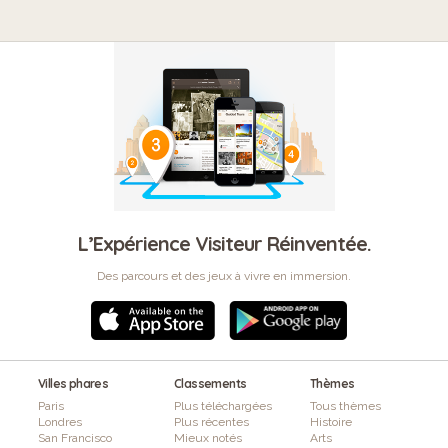
L’Expérience Visiteur Réinventée.
Des parcours et des jeux à vivre en immersion.
Villes phares
Classements
Thèmes
Paris
Plus téléchargées
Tous thèmes
Londres
Plus récentes
Histoire
San Francisco
Mieux notés
Arts