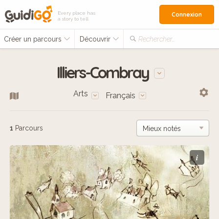
Every place has
Connexion
a story to tell
Créer un parcours
Découvrir
Rechercher…
Illiers-Combray
Arts
Français
1
Parcours
i