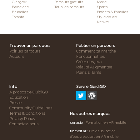
Glasgow
Parcours gratuits
Mode
Barcelone
Tous les parcours
Sports
Bruxelles
Enfants & Familles
Toronto
Style de vie
Nature
Trouver un parcours
Publier un parcours
Voir les parcours
Comment ça marche
Auteurs
Fonctionnalités
Créer des jeux
Réalité Augmentée
Plans & Tarifs
Info
Suivre GuidiGO
A propos de GuidiGO
Education
Presse
Community Guidelines
Terms & Conditions
Nos autres marques
Privacy Policy
senar.io
: Formation en AR mobile
Contactez-nous
frameit.ar
: Prévisualisation
d’oeuvres d’art en AR mobile