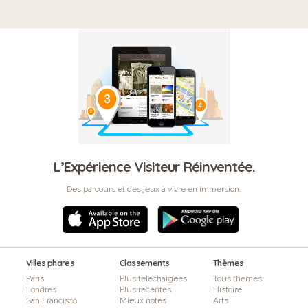
L’Expérience Visiteur Réinventée.
Des parcours et des jeux à vivre en immersion.
Villes phares
Classements
Thèmes
Paris
Plus téléchargées
Tous thèmes
Londres
Plus récentes
Histoire
San Francisco
Mieux notés
Arts