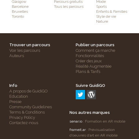
Glasgow
Parcours gratuits
Mode
Barcelone
Tous les parcours
Sports
Bruxelles
Enfants & Familles
Toronto
Style de vie
Nature
Trouver un parcours
Publier un parcours
Voir les parcours
Comment ça marche
Auteurs
Fonctionnalités
Créer des jeux
Réalité Augmentée
Plans & Tarifs
Info
Suivre GuidiGO
A propos de GuidiGO
Education
Presse
Community Guidelines
Terms & Conditions
Nos autres marques
Privacy Policy
senar.io
: Formation en AR mobile
Contactez-nous
frameit.ar
: Prévisualisation
d’oeuvres d’art en AR mobile