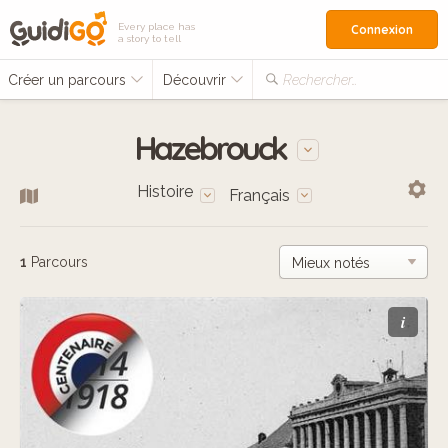
Every place has
Connexion
a story to tell
Créer un parcours
Découvrir
Rechercher…
Hazebrouck
Histoire
Français
1
Parcours
i