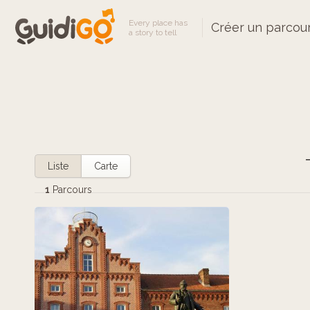
Every place has
Créer un parcou
a story to tell
Liste
Carte
1
Parcours