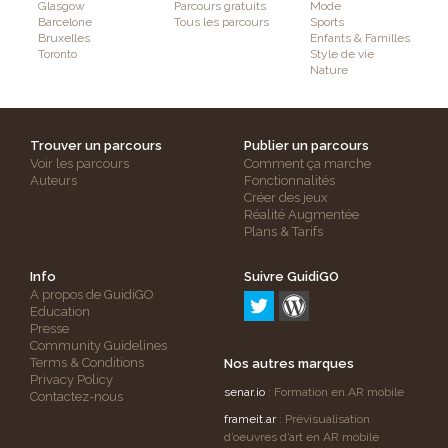
Glasgow
Parcours gratuits
Mode
Barcelone
Tous les parcours
Sports
Bruxelles
Enfants & Familles
Toronto
Style de vie
Nature
Trouver un parcours
Publier un parcours
Voir les parcours
Comment ça marche
Auteurs
Fonctionnalités
Créer des jeux
Réalité Augmentée
Plans & Tarifs
Info
Suivre GuidiGO
A propos de GuidiGO
Education
Presse
Community Guidelines
Terms & Conditions
Nos autres marques
Privacy Policy
senar.io
: Formation en AR mobile
Contactez-nous
frameit.ar
: Prévisualisation
d’oeuvres d’art en AR mobile