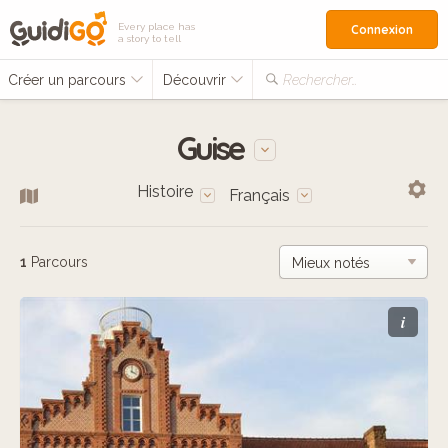
Every place has
Connexion
a story to tell
Créer un parcours
Découvrir
Rechercher…
Guise
Histoire
Français
1
Parcours
i