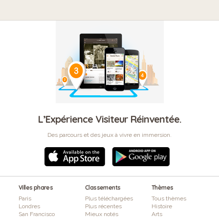
L’Expérience Visiteur Réinventée.
Des parcours et des jeux à vivre en immersion.
Villes phares
Classements
Thèmes
Paris
Plus téléchargées
Tous thèmes
Londres
Plus récentes
Histoire
San Francisco
Mieux notés
Arts