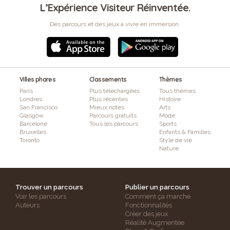
L’Expérience Visiteur Réinventée.
Des parcours et des jeux à vivre en immersion.
Villes phares
Classements
Thèmes
Paris
Plus téléchargées
Tous thèmes
Londres
Plus récentes
Histoire
San Francisco
Mieux notés
Arts
Glasgow
Parcours gratuits
Mode
Barcelone
Tous les parcours
Sports
Bruxelles
Enfants & Familles
Toronto
Style de vie
Nature
Trouver un parcours
Publier un parcours
Voir les parcours
Comment ça marche
Auteurs
Fonctionnalités
Créer des jeux
Réalité Augmentée