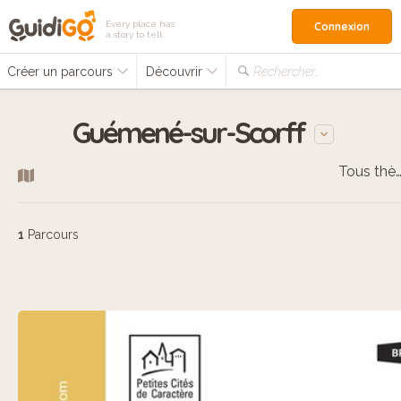
Every place has
Connexion
a story to tell
Créer un parcours
Découvrir
Rechercher…
Guémené-sur-Scorff
Tous thèm
1
Parcours