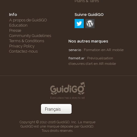
Plans & Tarifs
Info
Suivre GuidiGO
A propos de GuidiGO
Education
Presse
Community Guidelines
Terms & Conditions
Nos autres marques
Privacy Policy
senar.io
: Formation en AR mobile
Contactez-nous
frameit.ar
: Prévisualisation
d’oeuvres d’art en AR mobile
Copyright © 2012-2026 GuidiGO, Inc. La marque
GuidiGO est une marque déposée par GuidiGO.
Tous droits réservés.