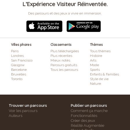
L’Expérience Visiteur Réinventée.
Des parcours et des jeux à vivre en immersion.
Villes phares
Classements
Thèmes
Paris
Plus téléchargées
Tous thèmes
Londres
Plus récentes
Histoire
San Francisco
Mieux notés
Arts
Glasgow
Parcours gratuits
Mode
Barcelone
Tous les parcours
Sports
Bruxelles
Enfants & Familles
Toronto
Style de vie
Nature
Trouver un parcours
Publier un parcours
Voir les parcours
Comment ça marche
Auteurs
Fonctionnalités
Créer des jeux
Réalité Augmentée