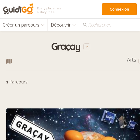
Every place has
Connexion
a story to tell
Créer un parcours
Découvrir
Rechercher…
Graçay
Arts
1
Parcours