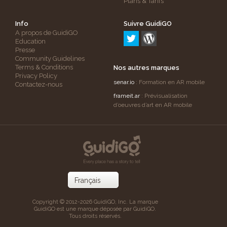
Plans & Tarifs
Info
Suivre GuidiGO
A propos de GuidiGO
Education
Presse
Community Guidelines
Terms & Conditions
Nos autres marques
Privacy Policy
senar.io
: Formation en AR mobile
Contactez-nous
frameit.ar
: Prévisualisation
d’oeuvres d’art en AR mobile
Copyright © 2012-2026 GuidiGO, Inc. La marque
GuidiGO est une marque déposée par GuidiGO.
Tous droits réservés.