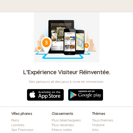
L’Expérience Visiteur Réinventée.
Des parcours et des jeux à vivre en immersion.
Villes phares
Classements
Thèmes
Paris
Plus téléchargées
Tous thèmes
Londres
Plus récentes
Histoire
San Francisco
Mieux notés
Arts