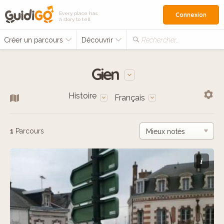
Every place has
Connexion
a story to tell
Créer un parcours
Découvrir
Rechercher…
Gien
Histoire
Français
1
Parcours
i