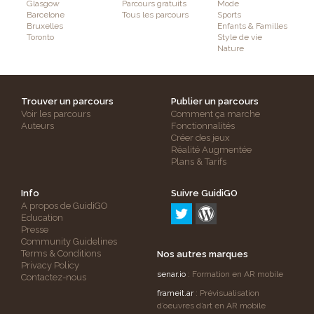
Glasgow
Parcours gratuits
Mode
Barcelone
Tous les parcours
Sports
Bruxelles
Enfants & Familles
Toronto
Style de vie
Nature
Trouver un parcours
Publier un parcours
Voir les parcours
Comment ça marche
Auteurs
Fonctionnalités
Créer des jeux
Réalité Augmentée
Plans & Tarifs
Info
Suivre GuidiGO
A propos de GuidiGO
Education
Presse
Community Guidelines
Terms & Conditions
Nos autres marques
Privacy Policy
senar.io
: Formation en AR mobile
Contactez-nous
frameit.ar
: Prévisualisation
d’oeuvres d’art en AR mobile