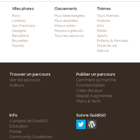
Villes phares
Classements
Thèmes
Paris
Plus téléchargées
Tous thèmes
Londres
Plus récentes
Histoire
San Francisco
Mieux notés
Arts
Glasgow
Parcours gratuits
Mode
Barcelone
Tous les parcours
Sports
Bruxelles
Enfants & Familles
Toronto
Style de vie
Nature
Trouver un parcours
Publier un parcours
Voir les parcours
Comment ça marche
Auteurs
Fonctionnalités
Créer des jeux
Réalité Augmentée
Plans & Tarifs
Info
Suivre GuidiGO
A propos de GuidiGO
Education
Presse
Community Guidelines