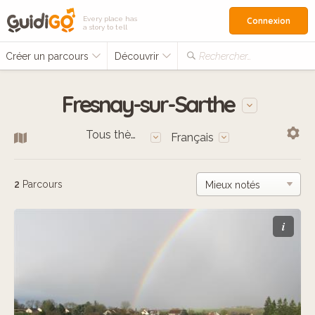
Every place has
Connexion
a story to tell
Créer un parcours
Découvrir
Rechercher…
Fresnay-sur-Sarthe
Tous thèmes
Français
2
Parcours
i