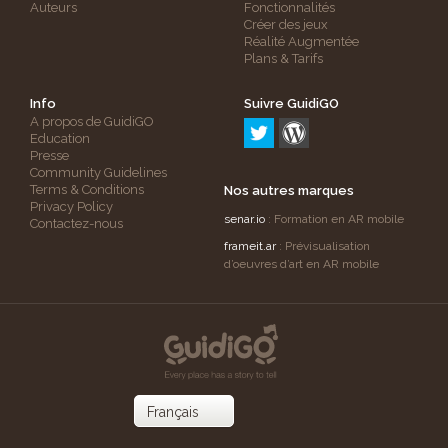
Auteurs
Fonctionnalités
Créer des jeux
Réalité Augmentée
Plans & Tarifs
Info
Suivre GuidiGO
A propos de GuidiGO
Education
Presse
Community Guidelines
Terms & Conditions
Nos autres marques
Privacy Policy
senar.io
: Formation en AR mobile
Contactez-nous
frameit.ar
: Prévisualisation
d’oeuvres d’art en AR mobile