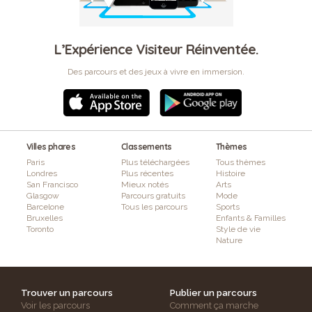
L’Expérience Visiteur Réinventée.
Des parcours et des jeux à vivre en immersion.
Villes phares
Classements
Thèmes
Paris
Plus téléchargées
Tous thèmes
Londres
Plus récentes
Histoire
San Francisco
Mieux notés
Arts
Glasgow
Parcours gratuits
Mode
Barcelone
Tous les parcours
Sports
Bruxelles
Enfants & Familles
Toronto
Style de vie
Nature
Trouver un parcours
Publier un parcours
Voir les parcours
Comment ça marche