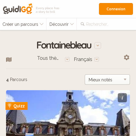
Every place has
Connexion
a story to tell
Créer un parcours
Découvrir
Rechercher…
Fontainebleau
Tous thèmes
Français
4
Parcours
i
Quizz