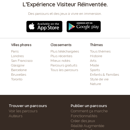
L’Expérience Visiteur Réinventée.
Des parcours et des jeux à vivre en immersion.
Villes phares
Classements
Thèmes
Paris
Plus téléchargées
Tous thèmes
Londres
Plus récentes
Histoire
San Francisco
Mieux notés
Arts
Glasgow
Parcours gratuits
Mode
Barcelone
Tous les parcours
Sports
Bruxelles
Enfants & Familles
Toronto
Style de vie
Nature
Trouver un parcours
Publier un parcours
Voir les parcours
Comment ça marche
Auteurs
Fonctionnalités
Créer des jeux
Réalité Augmentée