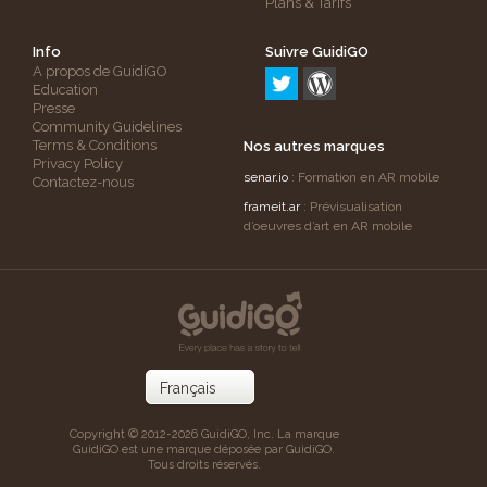
Plans & Tarifs
Info
Suivre GuidiGO
A propos de GuidiGO
Education
Presse
Community Guidelines
Terms & Conditions
Nos autres marques
Privacy Policy
senar.io
: Formation en AR mobile
Contactez-nous
frameit.ar
: Prévisualisation
d’oeuvres d’art en AR mobile
Copyright © 2012-2026 GuidiGO, Inc. La marque
GuidiGO est une marque déposée par GuidiGO.
Tous droits réservés.