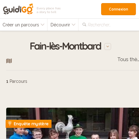
Every place has
Connexion
a story to tell
Créer un parcours
Découvrir
Rechercher…
Fain-lès-Montbard
Tous thèm
1
Parcours
Enquête mystère