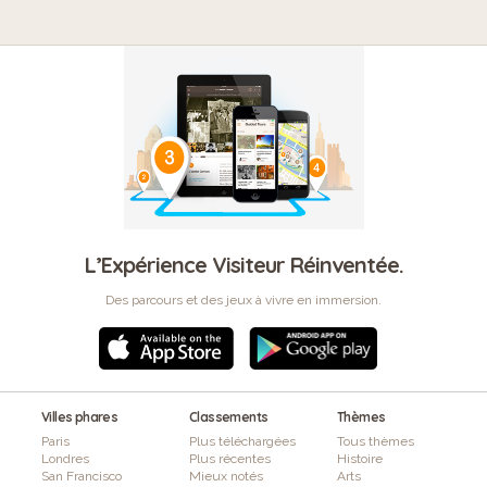
L’Expérience Visiteur Réinventée.
Des parcours et des jeux à vivre en immersion.
Villes phares
Classements
Thèmes
Paris
Plus téléchargées
Tous thèmes
Londres
Plus récentes
Histoire
San Francisco
Mieux notés
Arts