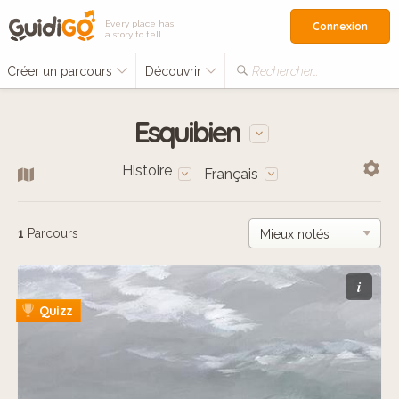
Every place has
Connexion
a story to tell
Créer un parcours
Découvrir
Rechercher…
Esquibien
Histoire
Français
1
Parcours
i
Quizz