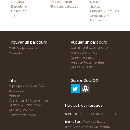
Glasgow
Parcours gratuits
Mode
Barcelone
Tous les parcours
Sports
Bruxelles
Enfants & Familles
Toronto
Style de vie
Nature
Trouver un parcours
Publier un parcours
Voir les parcours
Comment ça marche
Auteurs
Fonctionnalités
Créer des jeux
Réalité Augmentée
Plans & Tarifs
Info
Suivre GuidiGO
A propos de GuidiGO
Education
Presse
Community Guidelines
Terms & Conditions
Nos autres marques
Privacy Policy
senar.io
: Formation en AR mobile
Contactez-nous
frameit.ar
: Prévisualisation
d’oeuvres d’art en AR mobile