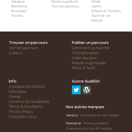
Glasgow
Parcours gratuits
Mode
Barcelone
Tous les parcours
Sports
Bruxelles
Enfants & Familles
Toronto
Style de vie
Nature
Trouver un parcours
Publier un parcours
Voir les parcours
Comment ça marche
Auteurs
Fonctionnalités
Créer des jeux
Réalité Augmentée
Plans & Tarifs
Info
Suivre GuidiGO
A propos de GuidiGO
Education
Presse
Community Guidelines
Terms & Conditions
Nos autres marques
Privacy Policy
senar.io
: Formation en AR mobile
Contactez-nous
frameit.ar
: Prévisualisation
d’oeuvres d’art en AR mobile