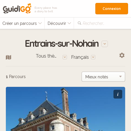
Every place has
Connexion
a story to tell
Créer un parcours
Découvrir
Rechercher…
Entrains-sur-Nohain
Tous thèmes
Français
1
Parcours
i