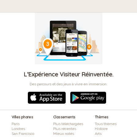
L’Expérience Visiteur Réinventée.
Des parcours et des jeux à vivre en immersion.
Villes phares
Classements
Thèmes
Paris
Plus téléchargées
Tous thèmes
Londres
Plus récentes
Histoire
San Francisco
Mieux notés
Arts