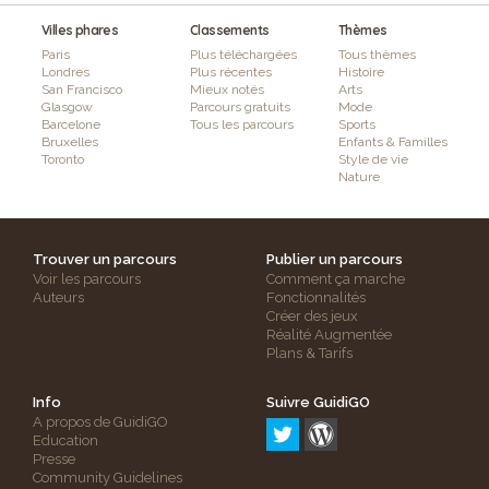
Villes phares
Classements
Thèmes
Paris
Plus téléchargées
Tous thèmes
Londres
Plus récentes
Histoire
San Francisco
Mieux notés
Arts
Glasgow
Parcours gratuits
Mode
Barcelone
Tous les parcours
Sports
Bruxelles
Enfants & Familles
Toronto
Style de vie
Nature
Trouver un parcours
Publier un parcours
Voir les parcours
Comment ça marche
Auteurs
Fonctionnalités
Créer des jeux
Réalité Augmentée
Plans & Tarifs
Info
Suivre GuidiGO
A propos de GuidiGO
Education
Presse
Community Guidelines