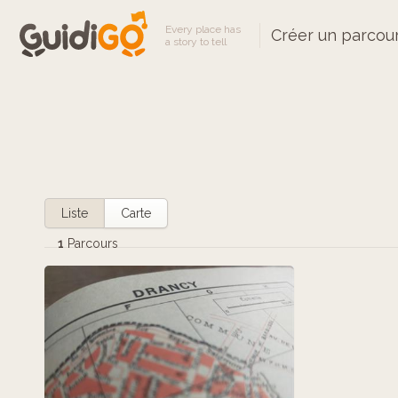
Every place has
Créer un parcou
a story to tell
Liste
Carte
1
Parcours