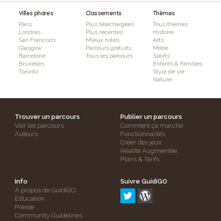
Villes phares
Classements
Thèmes
Paris
Plus téléchargées
Tous thèmes
Londres
Plus récentes
Histoire
San Francisco
Mieux notés
Arts
Glasgow
Parcours gratuits
Mode
Barcelone
Tous les parcours
Sports
Bruxelles
Enfants & Familles
Toronto
Style de vie
Nature
Trouver un parcours
Publier un parcours
Voir les parcours
Comment ça marche
Auteurs
Fonctionnalités
Créer des jeux
Réalité Augmentée
Plans & Tarifs
Info
Suivre GuidiGO
A propos de GuidiGO
Education
Presse
Community Guidelines