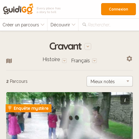
Every place has
Connexion
a story to tell
Créer un parcours
Découvrir
Rechercher…
Cravant
Histoire
Français
2
Parcours
i
Enquête mystère