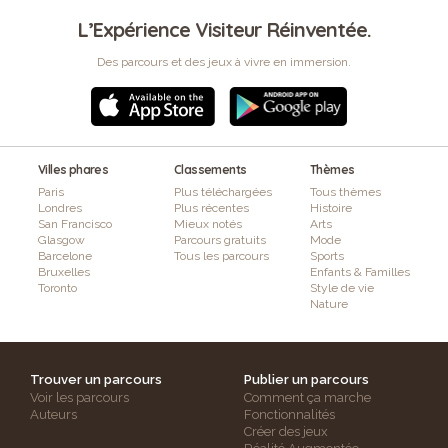
L’Expérience Visiteur Réinventée.
Des parcours et des jeux à vivre en immersion.
Villes phares
Classements
Thèmes
Paris
Plus téléchargées
Tous thèmes
Londres
Plus récentes
Histoire
San Francisco
Mieux notés
Arts
Glasgow
Parcours gratuits
Mode
Barcelone
Tous les parcours
Sports
Bruxelles
Enfants & Familles
Toronto
Style de vie
Nature
Trouver un parcours
Publier un parcours
Voir les parcours
Comment ça marche
Auteurs
Fonctionnalités
Créer des jeux