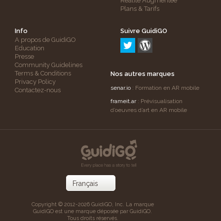
Réalité Augmentée
Plans & Tarifs
Info
Suivre GuidiGO
A propos de GuidiGO
Education
Presse
Community Guidelines
Terms & Conditions
Nos autres marques
Privacy Policy
senar.io
: Formation en AR mobile
Contactez-nous
frameit.ar
: Prévisualisation
d’oeuvres d’art en AR mobile
Copyright © 2012-2026 GuidiGO, Inc. La marque
GuidiGO est une marque déposée par GuidiGO.
Tous droits réservés.