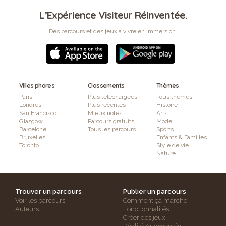
L’Expérience Visiteur Réinventée.
Des parcours et des jeux à vivre en immersion.
Villes phares
Classements
Thèmes
Paris
Plus téléchargées
Tous thèmes
Londres
Plus récentes
Histoire
San Francisco
Mieux notés
Arts
Glasgow
Parcours gratuits
Mode
Barcelone
Tous les parcours
Sports
Bruxelles
Enfants & Familles
Toronto
Style de vie
Nature
Trouver un parcours
Publier un parcours
Voir les parcours
Comment ça marche
Auteurs
Fonctionnalités
Créer des jeux