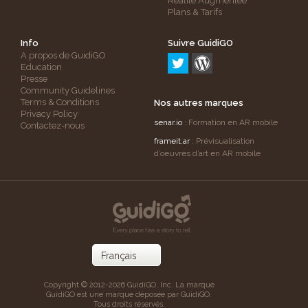
Réalité Augmentée
Plans & Tarifs
Info
Suivre GuidiGO
A propos de GuidiGO
Education
Presse
Community Guidelines
Terms & Conditions
Nos autres marques
Privacy Policy
senar.io
: Formation en AR mobile
Contactez-nous
frameit.ar
: Prévisualisation
d’oeuvres d’art en AR mobile
Copyright © 2012-2026 GuidiGO, Inc. La marque
GuidiGO est une marque déposée par GuidiGO.
Tous droits réservés.