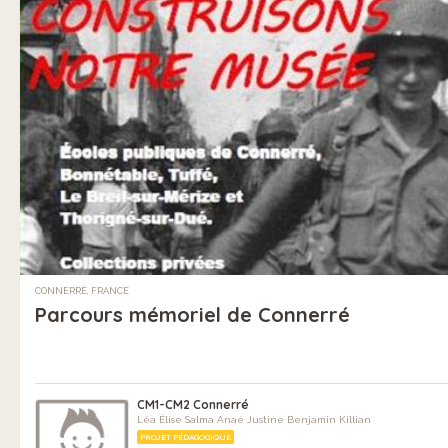
CONNERRÉ, FRANCE
Parcours mémoriel de Connerré
CM1-CM2 Connerré
Léa Élise Salma Anaé Justine Benjamin Killian
PROJET PÉDAGOGIQUE