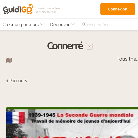
Every place has
Connexion
a story to tell
Créer un parcours
Découvrir
Rechercher…
Connerré
Tous thèm
1
Parcours