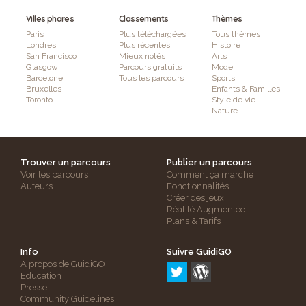
Villes phares
Classements
Thèmes
Paris
Plus téléchargées
Tous thèmes
Londres
Plus récentes
Histoire
San Francisco
Mieux notés
Arts
Glasgow
Parcours gratuits
Mode
Barcelone
Tous les parcours
Sports
Bruxelles
Enfants & Familles
Toronto
Style de vie
Nature
Trouver un parcours
Publier un parcours
Voir les parcours
Comment ça marche
Auteurs
Fonctionnalités
Créer des jeux
Réalité Augmentée
Plans & Tarifs
Info
Suivre GuidiGO
A propos de GuidiGO
Education
Presse
Community Guidelines