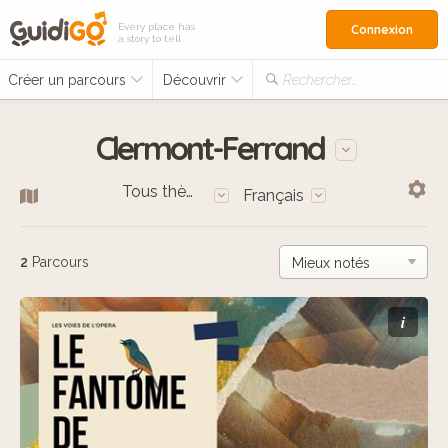
Every place has
Connexion
a story to tell
Créer un parcours
Découvrir
Rechercher…
Clermont-Ferrand
Tous thèmes
Français
2
Parcours
i