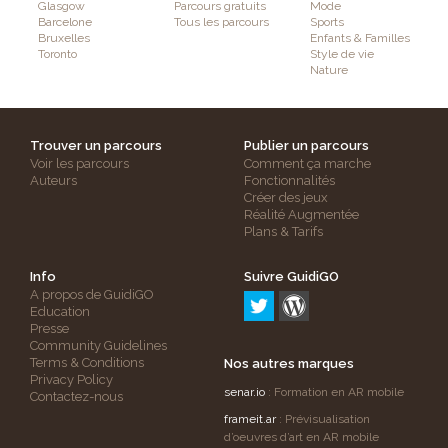
Glasgow
Parcours gratuits
Mode
Barcelone
Tous les parcours
Sports
Bruxelles
Enfants & Familles
Toronto
Style de vie
Nature
Trouver un parcours
Publier un parcours
Voir les parcours
Comment ça marche
Auteurs
Fonctionnalités
Créer des jeux
Réalité Augmentée
Plans & Tarifs
Info
Suivre GuidiGO
A propos de GuidiGO
Education
Presse
Community Guidelines
Terms & Conditions
Nos autres marques
Privacy Policy
senar.io
: Formation en AR mobile
Contactez-nous
frameit.ar
: Prévisualisation
d’oeuvres d’art en AR mobile