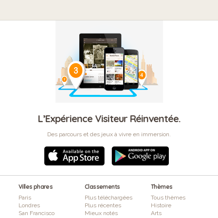
L’Expérience Visiteur Réinventée.
Des parcours et des jeux à vivre en immersion.
Villes phares
Classements
Thèmes
Paris
Plus téléchargées
Tous thèmes
Londres
Plus récentes
Histoire
San Francisco
Mieux notés
Arts