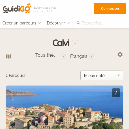
Every place has
Connexion
a story to tell
Créer un parcours
Découvrir
Rechercher…
Calvi
Tous thèmes
Français
1
Parcours
i