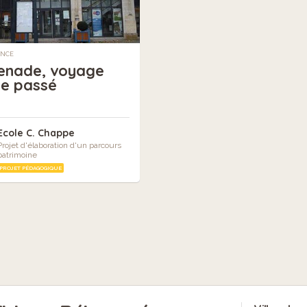
ANCE
enade, voyage
le passé
Ecole C. Chappe
Projet d'élaboration d'un parcours
patrimoine
PROJET PÉDAGOGIQUE