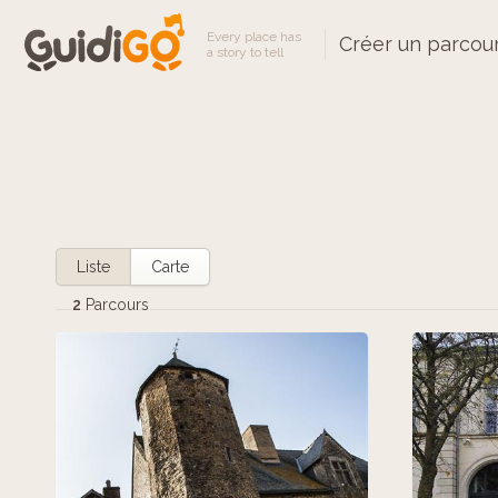
Every place has
Créer un parcou
a story to tell
Liste
Carte
2
Parcours