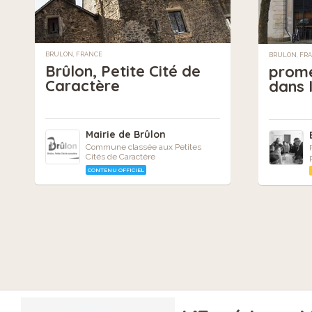
BRULON, FRANCE
BRULON, FR
Brûlon, Petite Cité de
prom
Caractère
dans 
Mairie de Brûlon
Commune classée aux Petites
Cités de Caractère
CONTENU OFFICIEL