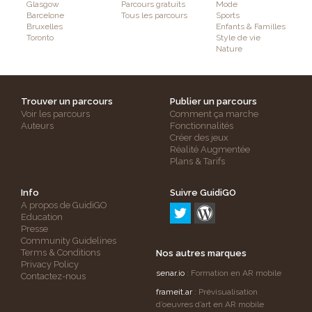
Glasgow
Parcours gratuits
Mode
Barcelone
Tous les parcours
Sports
Bruxelles
Enfants & Familles
Toronto
Style de vie
Nature
Trouver un parcours
Publier un parcours
Voir les parcours
Comment ça marche
Auteurs
Fonctionnalités
Créer des jeux
Réalité Augmentée
Plans & Tarifs
Info
Suivre GuidiGO
A propos de GuidiGO
Education
Presse
Community Guidelines
Terms & Conditions
Nos autres marques
Privacy Policy
senar.io
: Formation en AR mobile
Contactez-nous
frameit.ar
: Prévisualisation
d’oeuvres d’art en AR mobile