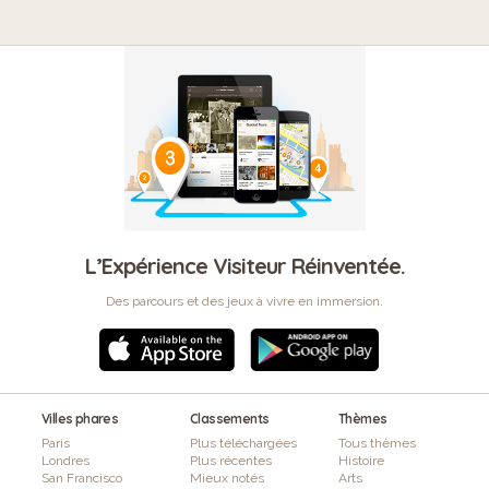
L’Expérience Visiteur Réinventée.
Des parcours et des jeux à vivre en immersion.
Villes phares
Classements
Thèmes
Paris
Plus téléchargées
Tous thèmes
Londres
Plus récentes
Histoire
San Francisco
Mieux notés
Arts