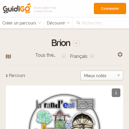
Every place has
Connexion
a story to tell
Créer un parcours
Découvrir
Rechercher…
Brion
Tous thèmes
Français
1
Parcours
i