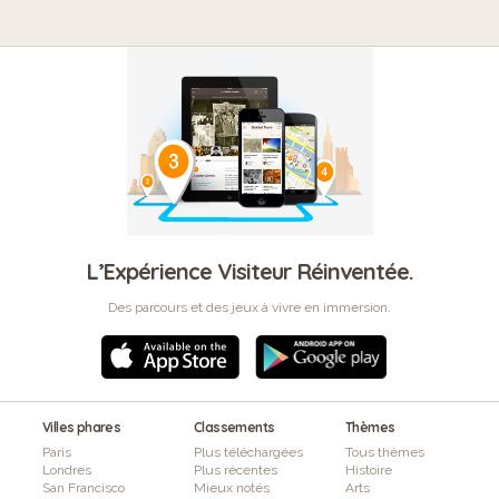
L’Expérience Visiteur Réinventée.
Des parcours et des jeux à vivre en immersion.
Villes phares
Classements
Thèmes
Paris
Plus téléchargées
Tous thèmes
Londres
Plus récentes
Histoire
San Francisco
Mieux notés
Arts