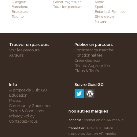
Glasgow
Parcours gratuits
Mode
Barcelone
Tous les parcours
Sports
Bruxelles
Enfants & Familles
Toronto
Style de vie
Nature
Trouver un parcours
Publier un parcours
Voir les parcours
Comment ça marche
Auteurs
Fonctionnalités
Créer des jeux
Réalité Augmentée
Plans & Tarifs
Info
Suivre GuidiGO
A propos de GuidiGO
Education
Presse
Community Guidelines
Terms & Conditions
Nos autres marques
Privacy Policy
senar.io
: Formation en AR mobile
Contactez-nous
frameit.ar
: Prévisualisation
d’oeuvres d’art en AR mobile