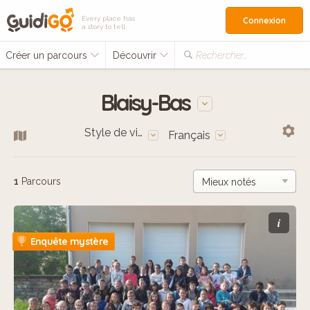
Every place has
Connexion
a story to tell
Créer un parcours
Découvrir
Rechercher…
Blaisy-Bas
Style de vie
Français
1
Parcours
i
Enquête mystère