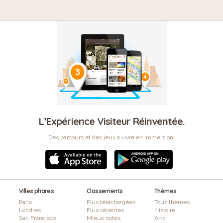
L’Expérience Visiteur Réinventée.
Des parcours et des jeux à vivre en immersion.
Villes phares
Classements
Thèmes
Paris
Plus téléchargées
Tous thèmes
Londres
Plus récentes
Histoire
San Francisco
Mieux notés
Arts