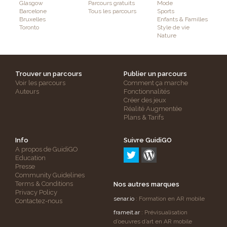
Glasgow
Parcours gratuits
Mode
Barcelone
Tous les parcours
Sports
Bruxelles
Enfants & Familles
Toronto
Style de vie
Nature
Trouver un parcours
Publier un parcours
Voir les parcours
Comment ça marche
Auteurs
Fonctionnalités
Créer des jeux
Réalité Augmentée
Plans & Tarifs
Info
Suivre GuidiGO
A propos de GuidiGO
Education
Presse
Community Guidelines
Terms & Conditions
Nos autres marques
Privacy Policy
senar.io
: Formation en AR mobile
Contactez-nous
frameit.ar
: Prévisualisation
d’oeuvres d’art en AR mobile