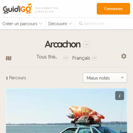
Every place has
Connexion
a story to tell
Créer un parcours
Découvrir
Rechercher…
Arcachon
Tous thèmes
Français
1
Parcours
i