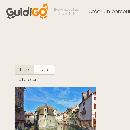
Every place has
Créer un parcou
a story to tell
Liste
Carte
1
Parcours