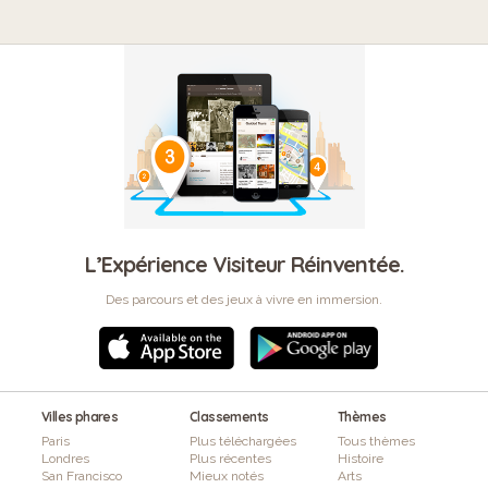
L’Expérience Visiteur Réinventée.
Des parcours et des jeux à vivre en immersion.
Villes phares
Classements
Thèmes
Paris
Plus téléchargées
Tous thèmes
Londres
Plus récentes
Histoire
San Francisco
Mieux notés
Arts