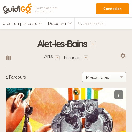
Every place has
Connexion
a story to tell
Créer un parcours
Découvrir
Rechercher…
Alet-les-Bains
Arts
Français
1
Parcours
i