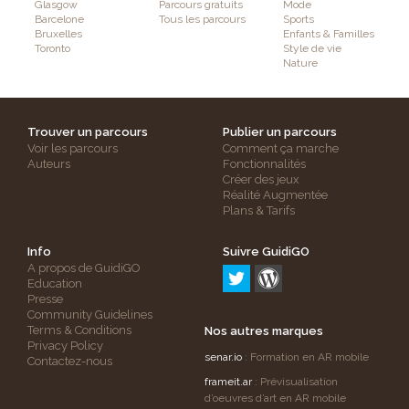
Glasgow
Parcours gratuits
Mode
Barcelone
Tous les parcours
Sports
Bruxelles
Enfants & Familles
Toronto
Style de vie
Nature
Trouver un parcours
Publier un parcours
Voir les parcours
Comment ça marche
Auteurs
Fonctionnalités
Créer des jeux
Réalité Augmentée
Plans & Tarifs
Info
Suivre GuidiGO
A propos de GuidiGO
Education
Presse
Community Guidelines
Terms & Conditions
Nos autres marques
Privacy Policy
senar.io
: Formation en AR mobile
Contactez-nous
frameit.ar
: Prévisualisation
d’oeuvres d’art en AR mobile