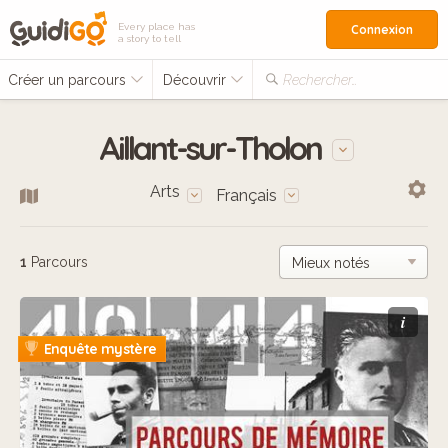
Every place has
Connexion
a story to tell
Créer un parcours
Découvrir
Rechercher…
Aillant-sur-Tholon
Arts
Français
1
Parcours
i
Enquête mystère