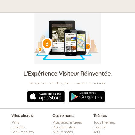
L’Expérience Visiteur Réinventée.
Des parcours et des jeux à vivre en immersion.
Villes phares
Classements
Thèmes
Paris
Plus téléchargées
Tous thèmes
Londres
Plus récentes
Histoire
San Francisco
Mieux notés
Arts