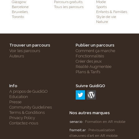
Glasgow
Parcours gratuits
Mode
Barcelone
Tous les parcours
Sports
Bruxelles
Enfants & Familles
Toronto
Style de vie
Nature
Trouver un parcours
Publier un parcours
Voir les parcours
Comment ça marche
Auteurs
Fonctionnalités
Créer des jeux
Réalité Augmentée
Plans & Tarifs
Info
Suivre GuidiGO
A propos de GuidiGO
Education
Presse
Community Guidelines
Terms & Conditions
Nos autres marques
Privacy Policy
senar.io
: Formation en AR mobile
Contactez-nous
frameit.ar
: Prévisualisation
d’oeuvres d’art en AR mobile