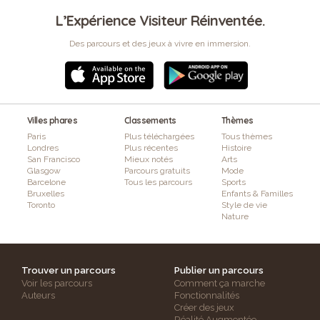
L’Expérience Visiteur Réinventée.
Des parcours et des jeux à vivre en immersion.
Villes phares
Classements
Thèmes
Paris
Plus téléchargées
Tous thèmes
Londres
Plus récentes
Histoire
San Francisco
Mieux notés
Arts
Glasgow
Parcours gratuits
Mode
Barcelone
Tous les parcours
Sports
Bruxelles
Enfants & Familles
Toronto
Style de vie
Nature
Trouver un parcours
Publier un parcours
Voir les parcours
Comment ça marche
Auteurs
Fonctionnalités
Créer des jeux
Réalité Augmentée