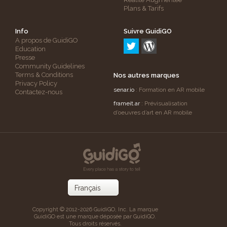
Plans & Tarifs
Info
Suivre GuidiGO
A propos de GuidiGO
Education
Presse
Community Guidelines
Terms & Conditions
Nos autres marques
Privacy Policy
senar.io
: Formation en AR mobile
Contactez-nous
frameit.ar
: Prévisualisation
d’oeuvres d’art en AR mobile
Copyright © 2012-2026 GuidiGO, Inc. La marque
GuidiGO est une marque déposée par GuidiGO.
Tous droits réservés.