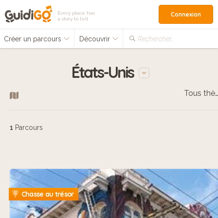
Every place has
Connexion
a story to tell
Créer un parcours
Découvrir
Rechercher…
États-Unis
Tous thèm
1
Parcours
Chasse au trésor