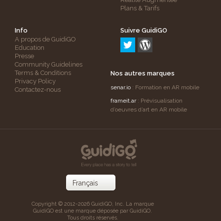
Plans & Tarifs
Info
Suivre GuidiGO
A propos de GuidiGO
Education
Presse
Community Guidelines
Terms & Conditions
Nos autres marques
Privacy Policy
senar.io
: Formation en AR mobile
Contactez-nous
frameit.ar
: Prévisualisation
d’oeuvres d’art en AR mobile
Copyright © 2012-2026 GuidiGO, Inc. La marque
GuidiGO est une marque déposée par GuidiGO.
Tous droits réservés.