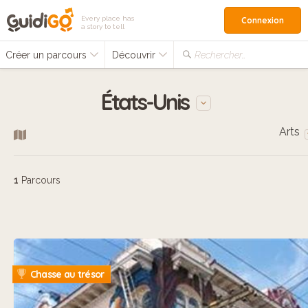
Every place has
Connexion
a story to tell
Créer un parcours
Découvrir
Rechercher…
États-Unis
Arts
1
Parcours
Chasse au trésor