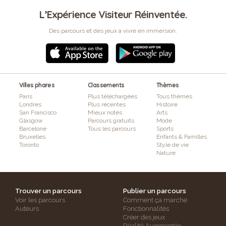
L’Expérience Visiteur Réinventée.
Des parcours et des jeux à vivre en immersion.
Villes phares
Classements
Thèmes
Paris
Plus téléchargées
Tous thèmes
Londres
Plus récentes
Histoire
San Francisco
Mieux notés
Arts
Glasgow
Parcours gratuits
Mode
Barcelone
Tous les parcours
Sports
Bruxelles
Enfants & Familles
Toronto
Style de vie
Nature
Trouver un parcours
Publier un parcours
Voir les parcours
Comment ça marche
Auteurs
Fonctionnalités
Créer des jeux
Réalité Augmentée