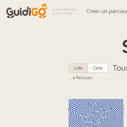
Every place has
Créer un parcou
a story to tell
Tou
Liste
Carte
1
Parcours