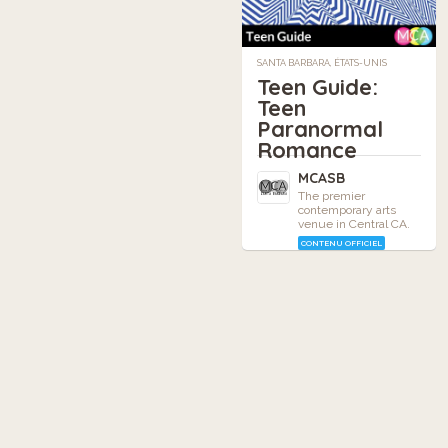
SANTA BARBARA, ÉTATS-UNIS
Teen Guide:
Teen
Paranormal
Romance
MCASB
The premier
contemporary arts
venue in Central CA.
CONTENU OFFICIEL