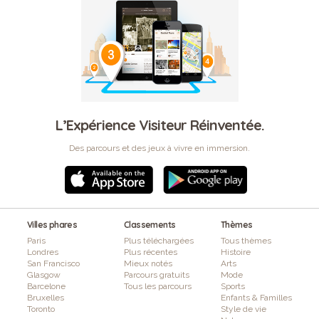
L’Expérience Visiteur Réinventée.
Des parcours et des jeux à vivre en immersion.
Villes phares
Classements
Thèmes
Paris
Plus téléchargées
Tous thèmes
Londres
Plus récentes
Histoire
San Francisco
Mieux notés
Arts
Glasgow
Parcours gratuits
Mode
Barcelone
Tous les parcours
Sports
Bruxelles
Enfants & Familles
Toronto
Style de vie