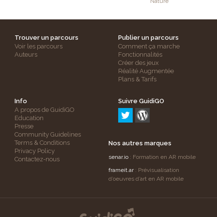
Nature
Trouver un parcours
Publier un parcours
Voir les parcours
Comment ça marche
Auteurs
Fonctionnalités
Créer des jeux
Réalité Augmentée
Plans & Tarifs
Info
Suivre GuidiGO
A propos de GuidiGO
Education
Presse
Community Guidelines
Terms & Conditions
Nos autres marques
Privacy Policy
senar.io
: Formation en AR mobile
Contactez-nous
frameit.ar
: Prévisualisation
d’oeuvres d’art en AR mobile