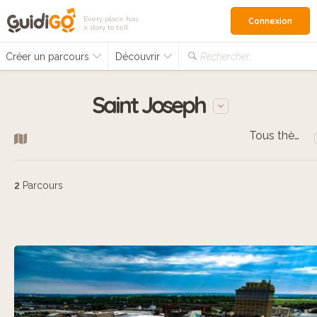
Every place has
Connexion
a story to tell
Créer un parcours
Découvrir
Rechercher…
Saint Joseph
Tous thèmes
2
Parcours