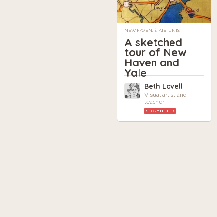
NEW HAVEN, ÉTATS-UNIS
A sketched
tour of New
Haven and
Yale
Beth Lovell
Visual artist and
teacher
STORYTELLER