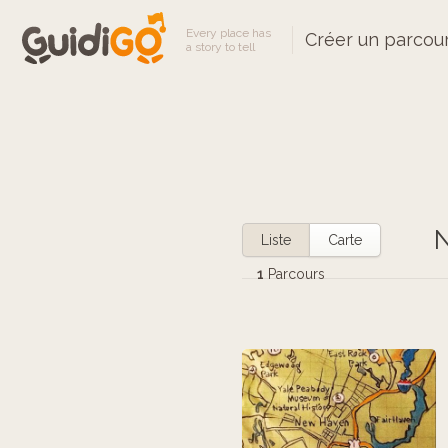
Every place has
Créer un parcou
a story to tell
N
Liste
Carte
1
Parcours